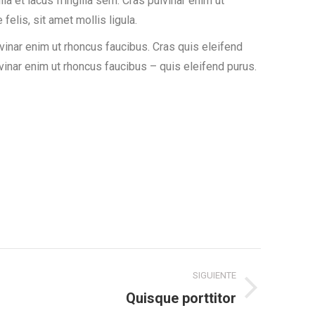
 et lacus fringilla sem. Cras pulvinar enim ut
felis, sit amet mollis ligula.
lvinar enim ut rhoncus faucibus. Cras quis eleifend
ulvinar enim ut rhoncus faucibus – quis eleifend purus.
SIGUIENTE
Quisque porttitor