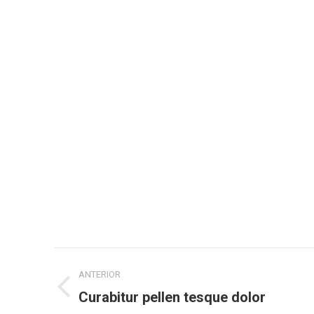
Navegación
ANTERIOR
entre
Curabitur pellen tesque dolor
Proyecto