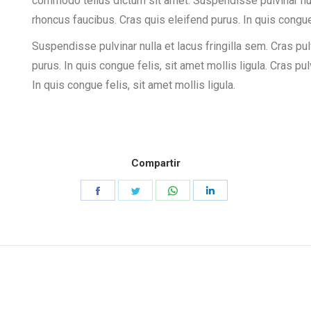
commodo tellus dictum sit amet. Suspendisse pulvinar nulla
rhoncus faucibus. Cras quis eleifend purus. In quis congue 
Suspendisse pulvinar nulla et lacus fringilla sem. Cras pu
purus. In quis congue felis, sit amet mollis ligula. Cras p
In quis congue felis, sit amet mollis ligula.
Compartir
Share
Share
Share
Share
on
on
on
on
Facebook
Twitter
WhatsApp
LinkedIn
Proyecto