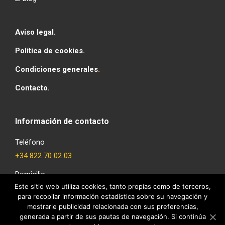
Aviso legal.
Política de cookies.
Condiciones generales
.
Contacto.
Información de contacto
Teléfono
+34 822 70 02 03
Domicilio
Este sitio web utiliza cookies, tanto propias como de terceros,
C/ Cruz Verde 24, entreplanta, S/C Tenerife 38002.
para recopilar información estadística sobre su navegación y
Email
mostrarle publicidad relacionada con sus preferencias,
generada a partir de sus pautas de navegación. Si continúa
business@canarypay.com