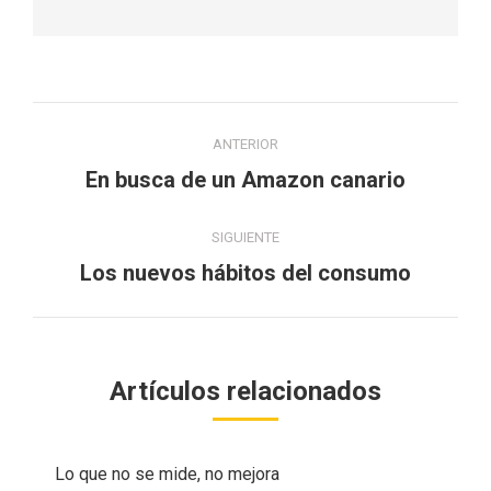
Navegación
ANTERIOR
entre
En busca de un Amazon canario
Publicación
anterior:
publicaciones
SIGUIENTE
Los nuevos hábitos del consumo
Publicación
siguiente:
Artículos relacionados
Lo que no se mide, no mejora