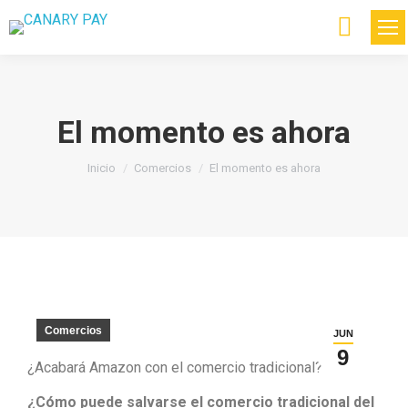
Buscar:
El momento es ahora
Estás aquí:
Inicio
Comercios
El momento es ahora
Comercios
JUN
9
¿Acabará Amazon con el comercio tradicional?
¿Cómo puede salvarse el comercio tradicional del