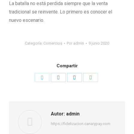
La batalla no está perdida siempre que la venta
tradicional se reinvente. Lo primero es conocer el
nuevo escenario.
Categoría:
Comercios
Por
admin
9 junio 2020
Compartir
Share
Share
Share
Share
on
on
on
on
Twitter
Facebook
LinkedIn
WhatsApp
Autor:
admin
https://fidelizacion.canarypay.com