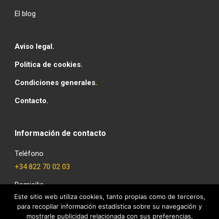
El blog
Aviso legal.
Política de cookies.
Condiciones generales
.
Contacto.
Información de contacto
Teléfono
+34 822 70 02 03
Domicilio
Este sitio web utiliza cookies, tanto propias como de terceros,
C/ Cruz Verde 24, entreplanta, S/C Tenerife 38002.
para recopilar información estadística sobre su navegación y
Email
mostrarle publicidad relacionada con sus preferencias,